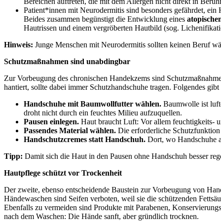
Bereichen auftreten, die mit dem Allergen nicht direkt in Ber
Patient*innen mit Neurodermitis sind besonders gefährdet, ei
Beides zusammen begünstigt die Entwicklung eines
atopisch
Hautrissen und einem vergröberten Hautbild (sog. Lichenifikati
Hinweis:
Junge Menschen mit Neurodermitis sollten keinen Beruf wäh
Schutzmaßnahmen sind unabdingbar
Zur Vorbeugung des chronischen Handekzems sind Schutzmaßnahmen u
hantiert, sollte dabei immer Schutzhandschuhe tragen. Folgendes gibt
Handschuhe mit Baumwollfutter wählen.
Baumwolle ist luft
droht nicht durch ein feuchtes Milieu aufzuquellen.
Pausen einlegen.
Haut braucht Luft: Vor allem feuchtigkeits-
Passendes Material wählen.
Die erforderliche Schutzfunktion 
Handschutzcremes statt Handschuh.
Dort, wo Handschuhe aus
Tipp:
Damit sich die Haut in den Pausen ohne Handschuh besser regen
Hautpflege schützt vor Trockenheit
Der zweite, ebenso entscheidende Baustein zur Vorbeugung von Hande
Händewaschen sind Seifen verboten, weil sie die schützenden Fettsäur
Ebenfalls zu vermeiden sind Produkte mit Parabenen, Konservierungs
nach dem Waschen: Die Hände sanft, aber gründlich trocknen.