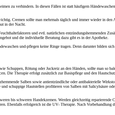
men zu verhindern. In diesen Fällen ist statt häufigem Händewaschen 
ichtig. Cremen sollte man mehrmals täglich und immer wieder in den 
ut in der Nacht.
, Feuchthaltefaktoren und evtl. natürlichen entzündungshemmenden Zusä
Angebot und die individuelle Beratung dazu gibt es in der Apotheke.
dewaschen und-pflegen keine Ringe tragen. Denn darunter bilden sich
e Schuppen, Rötung oder Juckreiz an den Händen, sollte man so bald
ncen. Die Therapie erfolgt zusätzlich zur Basispflege und den Hautsch
zhemmende Salben sowie antientzündliche oder antibakterielle Wirkst
und schuppige Hautstellen profitieren von Salben mit Salicylsäure oder
hweren bis schweren Handekzemen. Werden gleichzeitig reparierende C
en. Ebenfalls erfolgreich ist die UV- Therapie. Nach Vorbehandlung 