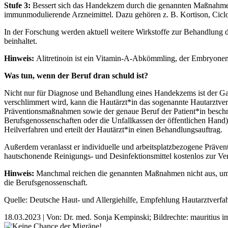
Stufe 3:
Bessert sich das Handekzem durch die genannten Maßnahmen n
immunmodulierende Arzneimittel. Dazu gehören z. B. Kortison, Ciclos
In der Forschung werden aktuell weitere Wirkstoffe zur Behandlung 
beinhaltet.
Hinweis:
Alitretinoin ist ein Vitamin-A-Abkömmling, der Embryonen
Was tun, wenn der Beruf dran schuld ist?
Nicht nur für Diagnose und Behandlung eines Handekzems ist der Gang
verschlimmert wird, kann die Hautärzt*in das sogenannte Hautarztverfa
Präventionsmaßnahmen sowie der genaue Beruf der Patient*in beschrie
Berufsgenossenschaften oder die Unfallkassen der öffentlichen Hand) 
Heilverfahren und erteilt der Hautärzt*in einen Behandlungsauftrag.
Außerdem veranlasst er individuelle und arbeitsplatzbezogene Präve
hautschonende Reinigungs- und Desinfektionsmittel kostenlos zur Ve
Hinweis:
Manchmal reichen die genannten Maßnahmen nicht aus, um da
die Berufsgenossenschaft.
Quelle: Deutsche Haut- und Allergiehilfe, Empfehlung Hautarztver
18.03.2023
|
Von: Dr. med. Sonja Kempinski;
Bildrechte: mauritius 