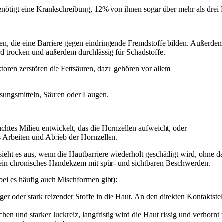
enötigt eine Krankschreibung, 12% von ihnen sogar über mehr als drei
, die eine Barriere gegen eindringende Fremdstoffe bilden. Außerdem so
rd trocken und außerdem durchlässig für Schadstoffe.
toren zerstören die Fettsäuren, dazu gehören vor allem
ösungsmitteln, Säuren oder Laugen.
chtes Milieu entwickelt, das die Hornzellen aufweicht, oder
 Arbeiten und Abrieb der Hornzellen.
s sieht es aus, wenn die Hautbarriere wiederholt geschädigt wird, ohne
t ein chronisches Handekzem mit spür- und sichtbaren Beschwerden.
bei es häufig auch Mischformen gibt):
ger oder stark reizender Stoffe in die Haut. An den direkten Kontaktst
en und starker Juckreiz, langfristig wird die Haut rissig und verhor