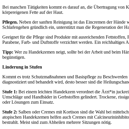
Bei manchen Tätigkeiten kommt es darauf an, die Übertragung von Kei
körpereigenen Fette auf der Haut.
Pflegen.
Neben der sanften Reinigung ist das Eincremen der Hände w
Schlafengehen gründlich ein, unterstützt man die Regeneration der Ha
Geeignet für die Pflege sind Produkte mit ausreichenden Fettstoffen
Parabene, Farb- und Duftstoffe verzichtet werden. Ein reichhaltiges 
Tipp:
Wer zu Handekzemen neigt, sollte bei der Arbeit und beim Hän
begünstigen.
Linderung in Stufen
Kommt es trotz Schutzmaßnahmen und Basispflege zu Beschwerden wi
diagnostiziert und behandelt wird, desto besser sind die Heilungscha
Stufe 1:
Bei einem leichten Handekzem verordnet die Ärzt*in juckrei
Umschläge und Handbäder in Gerbstoffen gelindert. Trockene, rissige 
oder Lösungen zum Einsatz.
Stufe 2:
Salben oder Cremes mit Kortison sind die Wahl bei mittelsc
atopischen Handekzemen helfen auch Cremes mit Calcineurininhibitor
bestrahlt. Meist sind zum Abheilen mehrere Sitzungen nötig.