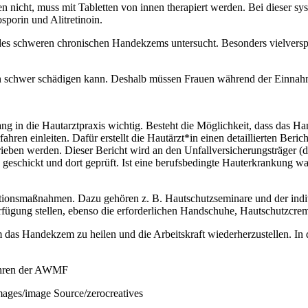
icht, muss mit Tabletten von innen therapiert werden. Bei dieser sy
porin und Alitretinoin.
des schweren chronischen Handekzems untersucht. Besonders vielversp
 schwer schädigen kann. Deshalb müssen Frauen während der Einnahme
 in die Hautarztpraxis wichtig. Besteht die Möglichkeit, dass das Ha
hren einleiten. Dafür erstellt die Hautärzt*in einen detaillierten Beric
ben werden. Dieser Bericht wird an den Unfallversicherungsträger (da
geschickt und dort geprüft. Ist eine berufsbedingte Hauterkrankung wah
ntionsmaßnahmen. Dazu gehören z. B. Hautschutzseminare und der indi
rfügung stellen, ebenso die erforderlichen Handschuhe, Hautschutzcrem
s Handekzem zu heilen und die Arbeitskraft wiederherzustellen. In di
fahren der AWMF
images/image Source/zerocreatives