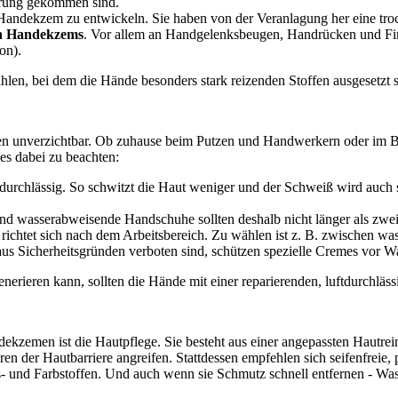
ührung gekommen sind.
n Handekzem zu entwickeln. Sie haben von der Veranlagung her eine t
en Handekzems
. Vor allem an Handgelenksbeugen, Handrücken und Fi
on).
len, bei dem die Hände besonders stark reizenden Stoffen ausgesetzt s
nverzichtbar. Ob zuhause beim Putzen und Handwerkern oder im Beruf
 es dabei zu beachten:
durchlässig. So schwitzt die Haut weniger und der Schweiß wird auch s
 und wasserabweisende Handschuhe sollten deshalb nicht länger als zw
richtet sich nach dem Arbeitsbereich. Zu wählen ist z. B. zwischen was
 Sicherheitsgründen verboten sind, schützen spezielle Cremes vor Wa
erieren kann, sollten die Hände mit einer reparierenden, luftdurchläs
kzemen ist die Hautpflege. Sie besteht aus einer angepassten Hautrei
en der Hautbarriere angreifen. Stattdessen empfehlen sich seifenfreie,
- und Farbstoffen. Und auch wenn sie Schmutz schnell entfernen - Was