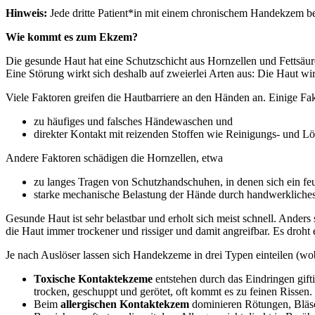
Hinweis:
Jede dritte Patient*in mit einem chronischem Handekzem b
Wie kommt es zum Ekzem?
Die gesunde Haut hat eine Schutzschicht aus Hornzellen und Fettsäuren
Eine Störung wirkt sich deshalb auf zweierlei Arten aus: Die Haut wi
Viele Faktoren greifen die Hautbarriere an den Händen an. Einige Fak
zu häufiges und falsches Händewaschen und
direkter Kontakt mit reizenden Stoffen wie Reinigungs- und L
Andere Faktoren schädigen die Hornzellen, etwa
zu langes Tragen von Schutzhandschuhen, in denen sich ein feu
starke mechanische Belastung der Hände durch handwerkliches
Gesunde Haut ist sehr belastbar und erholt sich meist schnell. Ander
die Haut immer trockener und rissiger und damit angreifbar. Es droh
Je nach Auslöser lassen sich Handekzeme in drei Typen einteilen (wo
Toxische Kontaktekzeme
entstehen durch das Eindringen gifti
trocken, geschuppt und gerötet, oft kommt es zu feinen Rissen.
Beim
allergischen Kontaktekzem
dominieren Rötungen, Bläsch