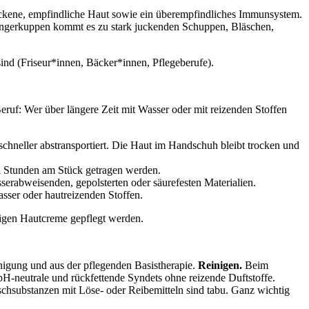
rockene, empfindliche Haut sowie ein überempfindliches Immunsystem.
ngerkuppen kommt es zu stark juckenden Schuppen, Bläschen,
ind (Friseur*innen, Bäcker*innen, Pflegeberufe).
: Wer über längere Zeit mit Wasser oder mit reizenden Stoffen
chneller abstransportiert. Die Haut im Handschuh bleibt trocken und
ei Stunden am Stück getragen werden.
serabweisenden, gepolsterten oder säurefesten Materialien.
sser oder hautreizenden Stoffen.
sigen Hautcreme gepflegt werden.
nigung und aus der pflegenden Basistherapie.
Reinigen.
Beim
 pH-neutrale und rückfettende Syndets ohne reizende Duftstoffe.
chsubstanzen mit Löse- oder Reibemitteln sind tabu. Ganz wichtig