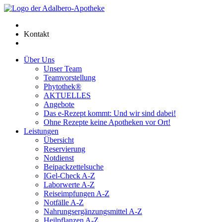
Kontakt
Über Uns
Unser Team
Teamvorstellung
Phytothek®
AKTUELLES
Angebote
Das e-Rezept kommt: Und wir sind dabei!
Ohne Rezepte keine Apotheken vor Ort!
Leistungen
Übersicht
Reservierung
Notdienst
Beipackzettelsuche
IGel-Check A-Z
Laborwerte A-Z
Reiseimpfungen A-Z
Notfälle A-Z
Nahrungsergänzungsmittel A-Z
Heilpflanzen A-Z