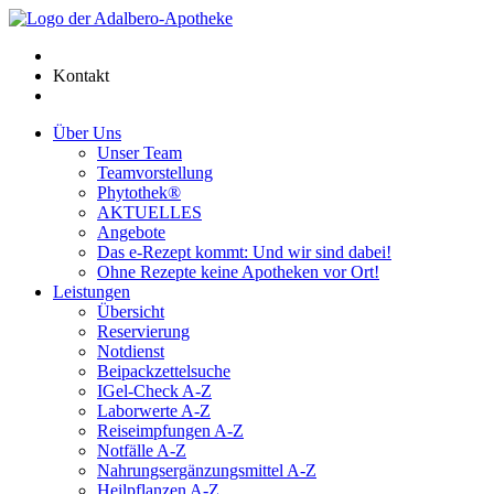
Kontakt
Über Uns
Unser Team
Teamvorstellung
Phytothek®
AKTUELLES
Angebote
Das e-Rezept kommt: Und wir sind dabei!
Ohne Rezepte keine Apotheken vor Ort!
Leistungen
Übersicht
Reservierung
Notdienst
Beipackzettelsuche
IGel-Check A-Z
Laborwerte A-Z
Reiseimpfungen A-Z
Notfälle A-Z
Nahrungsergänzungsmittel A-Z
Heilpflanzen A-Z